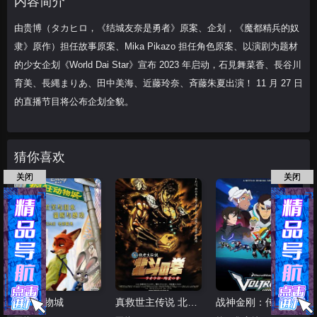
内容简介
由贵博（タカヒロ，《结城友奈是勇者》原案、企划，《魔都精兵的奴
隶》原作）担任故事原案、Mika Pikazo 担任角色原案、以演剧为题材
的少女企划《World Dai Star》宣布 2023 年启动，石見舞菜香、長谷川
育美、長縄まりあ、田中美海、近藤玲奈、斉藤朱夏出演！ 11 月 27 日
的直播节目将公布企划全貌。
猜你喜欢
关闭
关闭
疯狂动物城
真救世主传说 北斗神拳 拉欧传 殉爱之章
战神金刚：传奇的保护神 第六季 普通话版