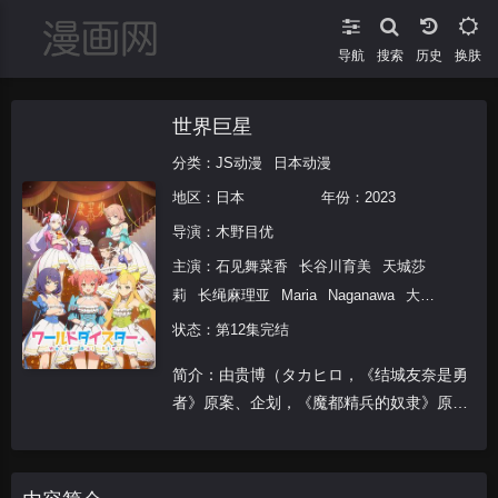
导航
搜索
换肤
世界巨星
分类：
JS动漫
日本动漫
地区：
日本
年份：
2023
导演：
木野目优
主演：
石见舞菜香
长谷川育美
天城莎
莉
长绳麻理亚
Maria
Naganawa
大空
直美
Naomi
Ohzora
佐佐木李子
状态：第12集完结
Sasaki
Riko
森奈奈子
Nanako
Mori
简介：由贵博（タカヒロ，《结城友奈是勇
鸟部万里子
田中美海
花井美春
安斋由
者》原案、企划，《魔都精兵的奴隶》原
香里
下地紫野
冈咲美保
近藤玲奈
葵井
作）担任故事原案、Mika Pikazo 担任角色
歌菜
齐藤朱夏
朴璐美
桑原由气
原案、以演剧为题材的少女企划《World
Dai Star》宣布 2023 年启动