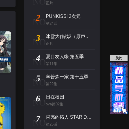
NO
正片
2
PUNKISS! 2次元
NO
第24话
3
冰雪大作战2（原声版）
NO
正片
4
夏目友人帐 第五季
关闭
NO
第11集
5
辛普森一家 第十五季
NO
第22集
6
日在校园
NO
ova第02集
7
闪亮的拓人 STAR DRIVER
NO
第25话