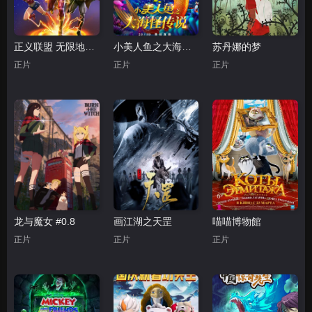
正义联盟 无限地球危机(上)
小美人鱼之大海怪传说
苏丹娜的梦
正片
正片
正片
龙与魔女 #0.8
画江湖之天罡
喵喵博物館
正片
正片
正片