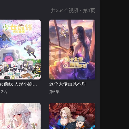
共
364
个视频 · 第1页
少女前线 人形小剧场 第二季（国语版）
这个大佬画风不对
12话
第6集