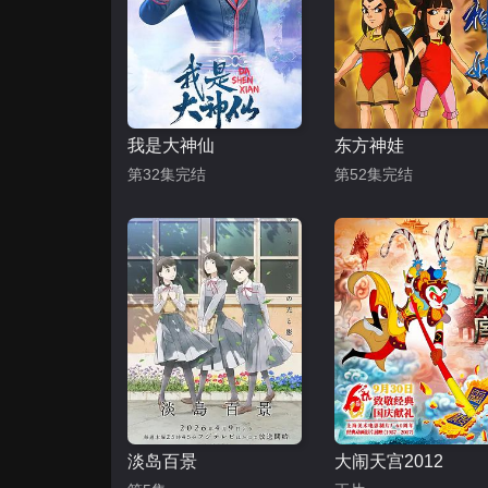
我是大神仙
东方神娃
第32集完结
第52集完结
淡岛百景
大闹天宫2012