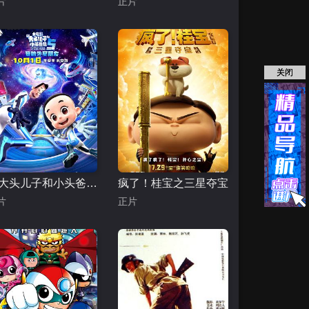
片
正片
关闭
新大头儿子和小头爸爸5：我的外星朋友
疯了！桂宝之三星夺宝
片
正片