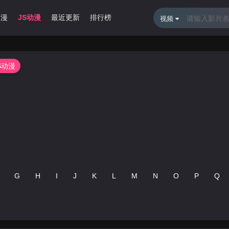
动漫
JS动漫
最近更新
排行榜
视频
S动漫
G
H
I
J
K
L
M
N
O
P
Q