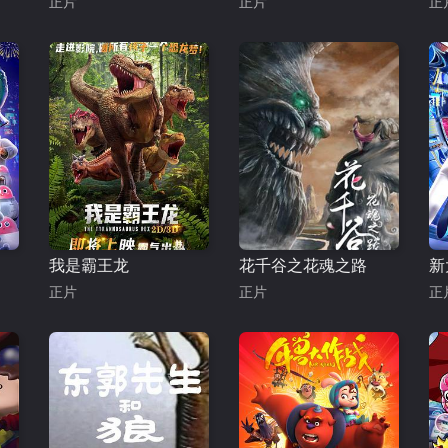
正片
正片
正
我是霸王龙
花千谷之花魂之路
正片
正片
正