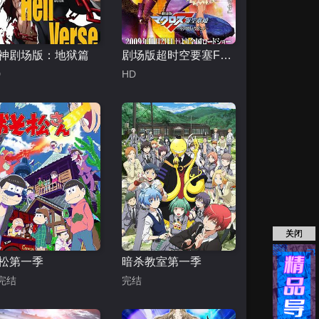
神剧场版：地狱篇
剧场版超时空要塞F虚空歌姬
D
HD
关闭
松第一季
暗杀教室第一季
完结
完结