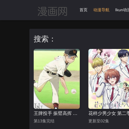
首页
动漫导航
Ikun动
搜索：
王牌投手 振臂高挥 夏季大会篇
花样少男少女 第二
第13集完结
更新至02集