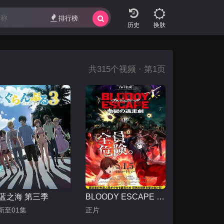
排行榜
换肤
共
315
个视频 · 第1页
蓝之海 第三季
BLOODY ESCAPE -地狱的逃生作战-
新至01集
正片