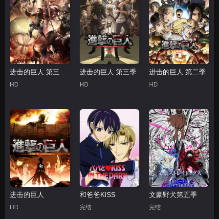
进击的巨人 第三季 Part.2
进击的巨人 第三季
进击的巨人 第二季
HD
HD
HD
进击的巨人
和爸爸KISS
文豪野犬第五季
HD
完结
完结