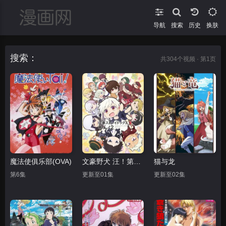
导航
搜索
换肤
搜索：
共
304
个视频 · 第1页
魔法使俱乐部(OVA)
文豪野犬 汪！第二季
猫与龙
第6集
更新至01集
更新至02集