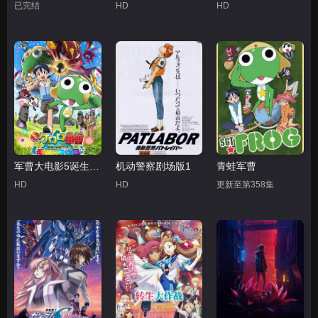
已完结
HD
HD
军曹大电影5诞生!终极Keroro奇迹的时空岛是也!!
机动警察剧场版1
青蛙军曹
HD
HD
更新至第358集