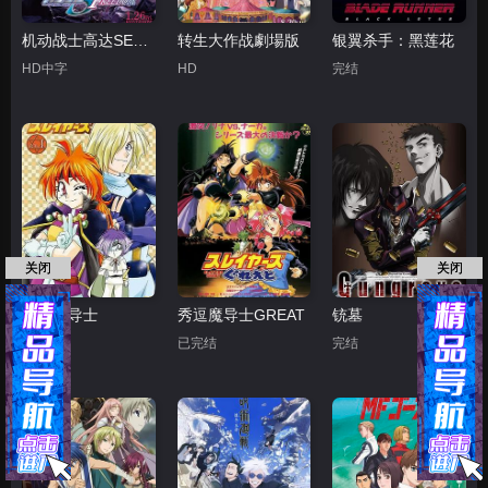
机动战士高达SEEDFREEDOM
转生大作战劇場版
银翼杀手：黑莲花
HD中字
HD
完结
关闭
关闭
秀逗魔导士
秀逗魔导士GREAT
铳墓
已完结
已完结
完结