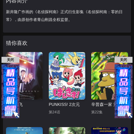
内容简介
新井隆广作画的《名侦探柯南》正式衍生影集《名侦探柯南：零的日
常》，由原创作者青山刚昌全权监督。
猜你喜欢
关闭
关闭
鸣鸟不飞
PUNKISS! 2次元
辛普森一家 第十五季
正片
第24话
第22集