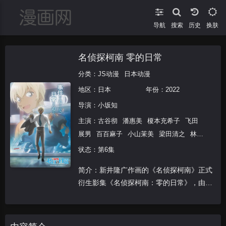
导航
搜索
换肤
名侦探柯南 零的日常
分类：
JS动漫
日本动漫
地区：
日本
年份：
2022
导演：
小坂知
主演：
古谷彻
潘惠美
榎本充希子
飞田
展男
百百麻子
小山茉美
梁田清之
林原
惠美
长泽美树
状态：第6集
简介：新井隆广作画的《名侦探柯南》正式
衍生影集《名侦探柯南：零的日常》，由原
创作者青山刚昌全权监督。