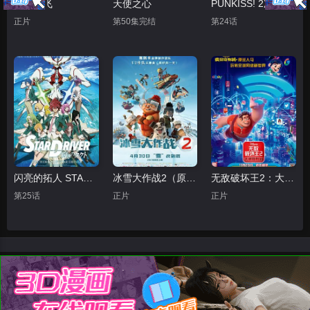
鸣鸟不飞
天使之心
PUNKISS! 2次元
正片
第50集完结
第24话
闪亮的拓人 STAR DRIVER
冰雪大作战2（原声版）
无敌破坏王2：大闹互联网
第25话
正片
正片