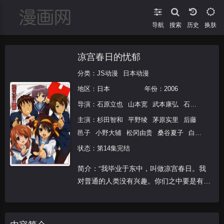
导航
搜索
换肤
凉宫春日的忧郁
分类：
JS动漫
日本动漫
地区：
日本
年份：
2006
导演：
石原立也
山本宽
武本康弘
石立太一
坂
主演：
杉田智和
平野绫
茅原实里
后藤
邑子
小野大辅
松冈由贵
桑谷夏子
白石
稔
松元惠
青木沙耶香
状态：第14集完结
简介：“我毕业于东中，叫做凉宫春日。我
对普通的人类没有兴趣。你们之中要是有外
星人、未来人、异世界人或者超能力者的
话，就尽管来找我吧。”这是凉宫春日的宣
言，也是她对于平庸生活的挑战。