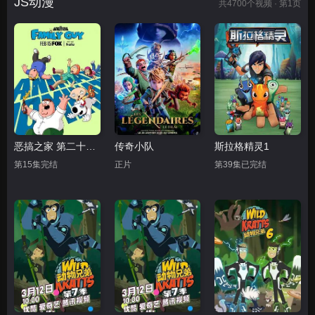
JS动漫
共
4700
个视频 · 第1页
恶搞之家 第二十四季
传奇小队
斯拉格精灵1
第15集完结
正片
第39集已完结