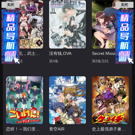
关闭
关闭
百花缭乱，武士后谈
没有钱,OVA
Secret Mission潜入捜査官绝对不会输
第2集完结
第4集
第8集完结
恋研！～我们变成动画啦！
青空AIR
史上最强弟子兼一 暗之袭击