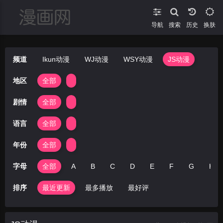
导航
搜索
换肤
频道
Ikun动漫
WJ动漫
WSY动漫
JS动漫
地区
全部
剧情
全部
语言
全部
年份
全部
字母
全部
A
B
C
D
E
F
G
H
排序
最近更新
最多播放
最好评