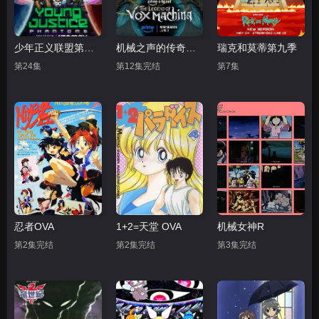
少年正义联盟第四季
机械之声的传奇第四季
瑞克和莫蒂第九季
第24集
第12集完结
第7集
忍者OVA
1+2=天堂 OVA
机械女神R
第2集完结
第2集完结
第3集完结