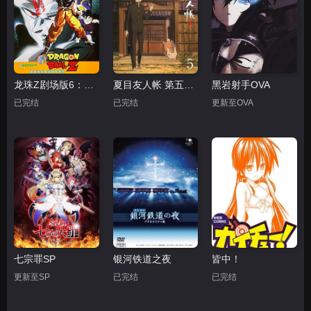
龙珠Z剧场版6：激突！100亿能量的战士们
夏目友人帐 第五季 特别篇 游戏盛宴
黑岩射手OVA
已完结
已完结
更新至OVA
七宗罪SP
银河铁道之夜
皆中！
更新至SP
已完结
已完结