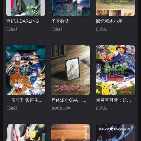
世纪末DARLING
圣堂教父
回忆积木小屋
已完结
已完结
已完结
一骑当千 集锷斗士血风录
尸体派对OVA：迷失的舞步
精灵宝可梦：超梦的逆袭
已完结
更新至OVA
已完结