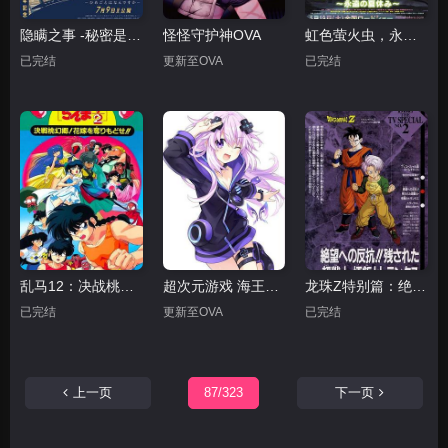
隐瞒之事 -秘密是什么
怪怪守护神OVA
虹色萤火虫，永远的暑假
已完结
更新至OVA
已完结
乱马12：决战桃源乡！夺回新娘子！！
超次元游戏 海王星 ～充满涅普涅普的感谢祭～
龙珠Z特别篇：绝望的反抗!! 仅存的超战士悟饭和特兰克斯
已完结
更新至OVA
已完结
上一页
87/323
下一页