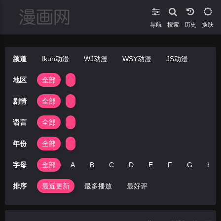
导航
搜索
换肤
频道
Ikun动漫
WJ动漫
WSY动漫
JS动漫
地区
全部
剧情
全部
语言
全部
年份
全部
字母
全部
A
B
C
D
E
F
G
H
排序
最近更新
最多播放
最好评