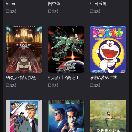
home!
网中鱼
生日乐园
已完结
已完结
已完结
约会大作战 赤黑新章：红与白
机动战士Z高达Ⅲ：星辰的鼓动是爱
哆啦A梦第二季
已完结
已完结
已完结