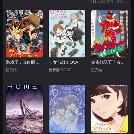
共
11616
个视频 · 第87页
游戏王：真红眼黑龙
少女与战车OVA
秘密战队五连者：炸弹旋风
已完结
更新至OVA07
已完结